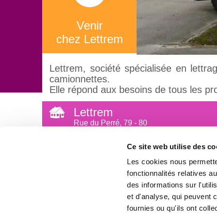
Venir
chez Lettrem
Lettrem, société spécialisée en lettr
camionnettes.
Elle répond aux besoins de tous les pr
Lettrem
Rue du Perré, 79 - 80
B-5550 Vresse-sur-Semois
BELGIQUE
Ce site web utilise des co
Les cookies nous permetten
info@lettrem.be
fonctionnalités relatives 
des informations sur l'util
et d'analyse, qui peuvent 
fournies ou qu'ils ont colle